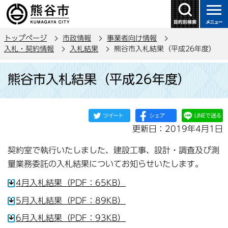
こ
の
ペ
トップページ
市政情報
事業者向け情報
ー
入札・契約情報
入札結果
熊谷市入札結果（平成26年度）
ジ
本
の
熊谷市入札結果（平成26年度）
文
先
こ
頭
こ
で
か
す
更新日：2019年4月1日
ら
契約室で執行いたしました、建設工事、設計・調査及び測
量業務委託の入札結果についてお知らせいたします。
4月入札結果（PDF：65KB）
5月入札結果（PDF：89KB）
6月入札結果（PDF：93KB）