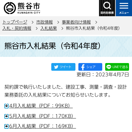
こ
の
ペ
トップページ
市政情報
事業者向け情報
ー
入札・契約情報
入札結果
熊谷市入札結果（令和4年度）
ジ
本
の
熊谷市入札結果（令和4年度）
文
先
こ
頭
こ
で
か
す
更新日：2023年4月7日
ら
契約課で執行いたしました、建設工事、測量・調査・設計
業務委託の入札結果についてお知らせいたします。
4月入札結果（PDF：99KB）
5月入札結果（PDF：170KB）
6月入札結果（PDF：169KB）