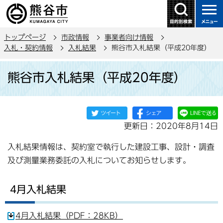
こ
の
ペ
トップページ
市政情報
事業者向け情報
ー
入札・契約情報
入札結果
熊谷市入札結果（平成20年度）
ジ
本
の
熊谷市入札結果（平成20年度）
文
先
こ
頭
こ
で
か
す
更新日：2020年8月14日
ら
入札結果情報は、契約室で執行した建設工事、設計・調査
及び測量業務委託の入札についてお知らせします。
4月入札結果
4月入札結果（PDF：28KB）