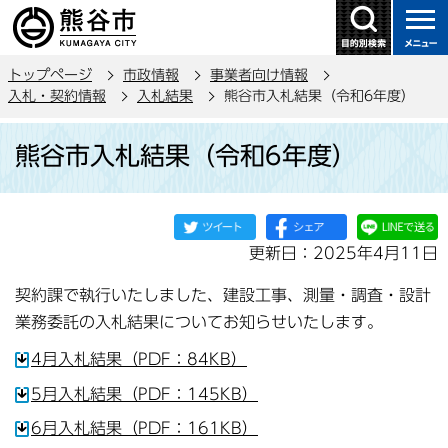
こ
の
ペ
トップページ
市政情報
事業者向け情報
ー
入札・契約情報
入札結果
熊谷市入札結果（令和6年度）
ジ
本
の
熊谷市入札結果（令和6年度）
文
先
こ
頭
こ
で
か
す
更新日：2025年4月11日
ら
契約課で執行いたしました、建設工事、測量・調査・設計
業務委託の入札結果についてお知らせいたします。
4月入札結果（PDF：84KB）
5月入札結果（PDF：145KB）
6月入札結果（PDF：161KB）