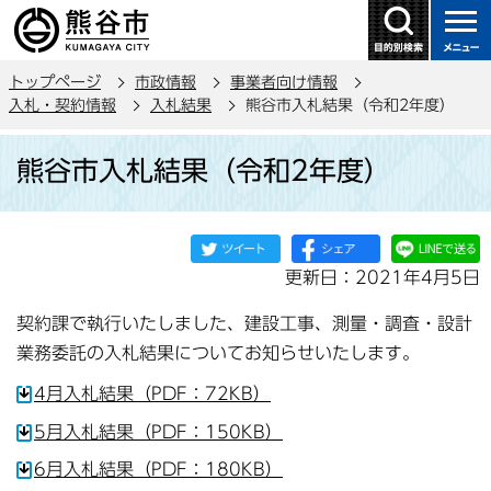
こ
の
ペ
トップページ
市政情報
事業者向け情報
ー
入札・契約情報
入札結果
熊谷市入札結果（令和2年度）
ジ
本
の
熊谷市入札結果（令和2年度）
文
先
こ
頭
こ
で
か
す
更新日：2021年4月5日
ら
契約課で執行いたしました、建設工事、測量・調査・設計
業務委託の入札結果についてお知らせいたします。
4月入札結果（PDF：72KB）
5月入札結果（PDF：150KB）
6月入札結果（PDF：180KB）