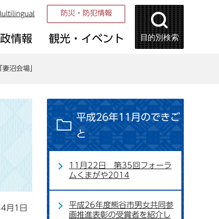
防災・防犯情報
ultilingual
目的別検索
市政情報
観光・イベント
「妻沼会場」
平成26年11月のできご
と
11月22日 第35回フォーラ
ムくまがや2014
平成26年度熊谷市男女共同参
年4月1日
画推進表彰の受賞者を紹介し