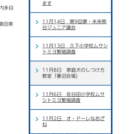
ます
内多目
11月14日 第9回夢・未来熊
倉田美
谷ジュニア議会
11月13日 久下小学校ムサシ
トミヨ繁殖調査
11月8日 家庭犬のしつけ方
教室「妻沼会場」
11月6日 佐谷田小学校ムサ
シトミヨ繁殖調査
11月2日 オ・ドーレなおざ
ね