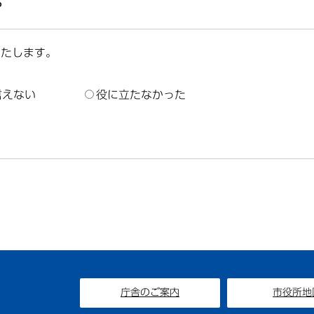
？
いたします。
言えない
役に立たなかった
庁舎のご案内
市役所地
1