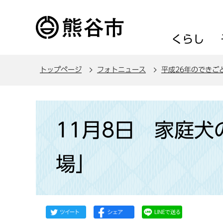
こ
の
ペ
くらし
ー
ジ
トップページ
フォトニュース
平成26年のできご
の
先
頭
本
で
文
11月8日 家庭
す
こ
こ
場」
か
ら