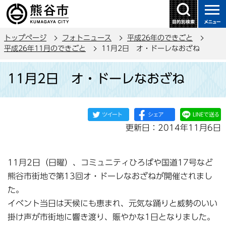
こ
の
ペ
トップページ
フォトニュース
平成26年のできごと
ー
平成26年11月のできごと
11月2日 オ・ドーレなおざね
ジ
本
の
11月2日 オ・ドーレなおざね
文
先
こ
頭
こ
で
か
す
更新日：2014年11月6日
ら
11月2日（日曜）、コミュニティひろばや国道17号など
熊谷市街地で第13回オ・ドーレなおざねが開催されまし
た。
イベント当日は天候にも恵まれ、元気な踊りと威勢のいい
掛け声が市街地に響き渡り、賑やかな1日となりました。