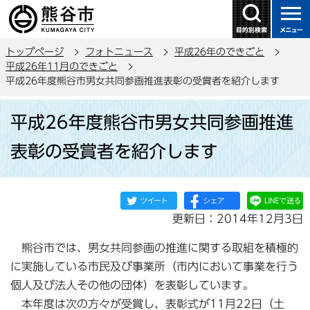
こ
の
ペ
トップページ
フォトニュース
平成26年のできごと
ー
平成26年11月のできごと
ジ
平成26年度熊谷市男女共同参画推進表彰の受賞者を紹介します
の
本
先
平成26年度熊谷市男女共同参画推進
文
頭
こ
で
表彰の受賞者を紹介します
こ
す
か
ら
更新日：2014年12月3日
熊谷市では、男女共同参画の推進に関する取組を積極的
に実施している市民及び事業所（市内において事業を行う
個人及び法人その他の団体）を表彰しています。
本年度は次の方々が受賞し、表彰式が11月22日（土