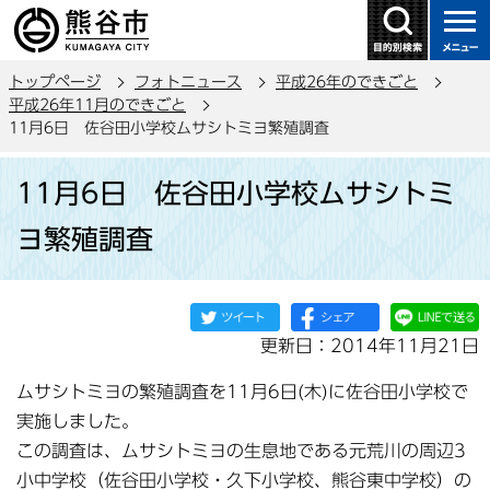
こ
の
ペ
トップページ
フォトニュース
平成26年のできごと
ー
平成26年11月のできごと
ジ
11月6日 佐谷田小学校ムサシトミヨ繁殖調査
の
本
先
11月6日 佐谷田小学校ムサシトミ
文
頭
こ
で
ヨ繁殖調査
こ
す
か
ら
更新日：2014年11月21日
ムサシトミヨの繁殖調査を11月6日(木)に佐谷田小学校で
実施しました。
この調査は、ムサシトミヨの生息地である元荒川の周辺3
小中学校（佐谷田小学校・久下小学校、熊谷東中学校）の