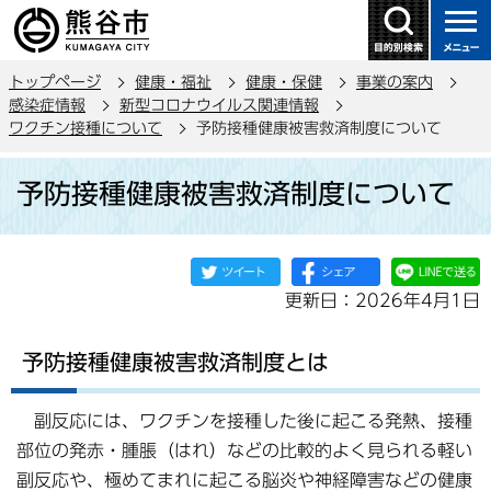
こ
の
ペ
トップページ
健康・福祉
健康・保健
事業の案内
ー
感染症情報
新型コロナウイルス関連情報
ジ
ワクチン接種について
予防接種健康被害救済制度について
の
本
先
予防接種健康被害救済制度について
文
頭
こ
で
こ
す
か
更新日：2026年4月1日
ら
予防接種健康被害救済制度とは
副反応には、ワクチンを接種した後に起こる発熱、接種
部位の発赤・腫脹（はれ）などの比較的よく見られる軽い
副反応や、極めてまれに起こる脳炎や神経障害などの健康