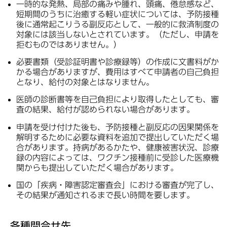
一時的な発熱、局部の痛みや腫れ、頭痛、倦怠感など、
短期間のうちに治癒する軽い症状については、予防接種
後に通常起こりうる副反応として、一般的に救済制度の
対象には該当しないとされています。（ただし、申請を
拒むものではありません。）
必要書類（受診証明書や診療録等）の作成に文書料がか
かる場合がありますが、費用はすべて申請者の自己負担
となり、給付の対象とはなりません。
医師の診断書等を自己負担により取得したとしても、審
査の結果、給付が認められない場合があります。
申請を受け付けた後も、予防接種と副反応の因果関係を
解明するために必要な資料を追加で提出していただく場
合があります。持病があるかたや、健康被害状況、診療
録の内容によっては、ワクチン接種前に受診した医療機
関からも提出していただく場合があります。
国の「疾病・障害認定審査会」における審査が完了し、
その結果が通知されるまで長い時間を要します。
各種問合せ先