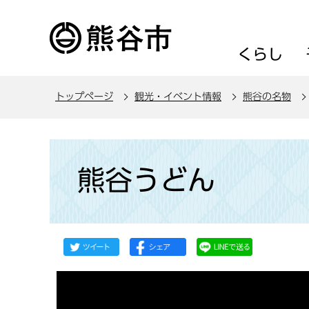
こ
の
ペ
くらし
ー
ジ
トップページ
観光・イベント情報
熊谷の名物
の
先
頭
本
で
文
熊谷うどん
す
こ
こ
か
ら