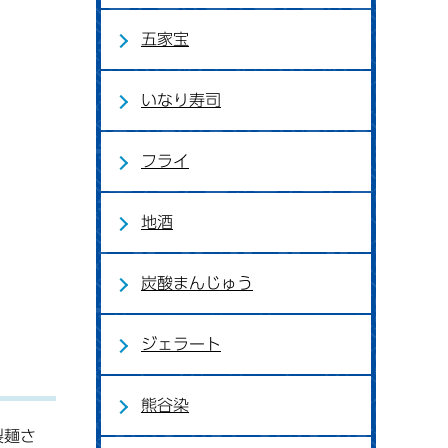
五家宝
いなり寿司
フライ
地酒
炭酸まんじゅう
ジェラート
熊谷染
製麺さ