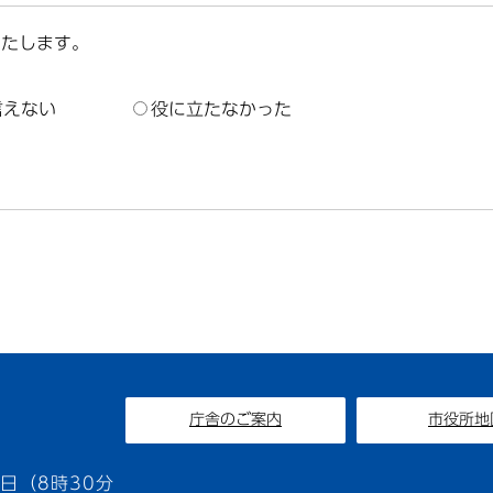
いたします。
言えない
役に立たなかった
庁舎のご案内
市役所地
1
日（8時30分