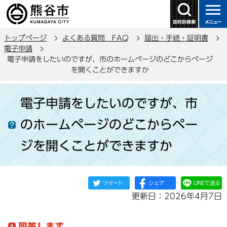
こ
の
ペ
トップページ
よくある質問 FAQ
届出・手続・証明書
ー
電子申請
ジ
電子申請をしたいのですが、市のホームページのどこからページ
の
を開くことができますか
先
本
頭
電子申請をしたいのですが、市
文
で
こ
す
のホームページのどこからペー
こ
か
ジを開くことができますか
ら
更新日：2026年4月7日