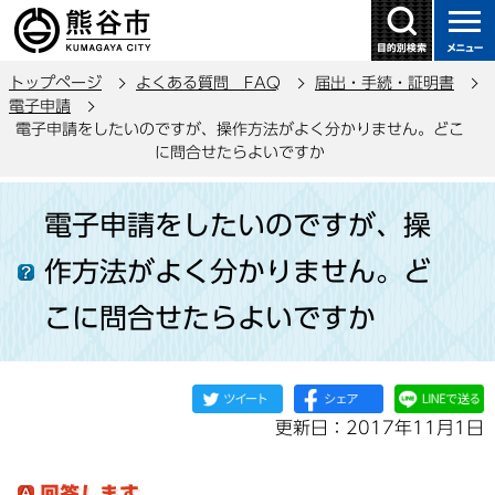
こ
の
ペ
トップページ
よくある質問 FAQ
届出・手続・証明書
ー
電子申請
ジ
電子申請をしたいのですが、操作方法がよく分かりません。どこ
の
に問合せたらよいですか
先
本
頭
電子申請をしたいのですが、操
文
で
こ
す
作方法がよく分かりません。ど
こ
か
こに問合せたらよいですか
ら
更新日：2017年11月1日