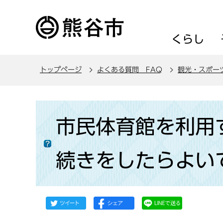
こ
の
ペ
くらし
ー
ジ
トップページ
よくある質問 FAQ
観光・スポー
の
先
頭
本
で
文
市民体育館を利用
す
こ
こ
続きをしたらよい
か
ら