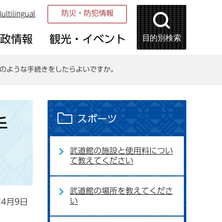
防災・防犯情報
ultilingual
目的別検索
市政情報
観光・イベント
のような手続きをしたらよいですか。
スポーツ
手
武道館の施設と使用料につい
て教えてください
武道館の場所を教えてくださ
い
年4月9日