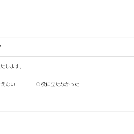
？
いたします。
言えない
役に立たなかった