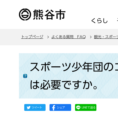
こ
の
ペ
くらし
ー
ジ
トップページ
よくある質問 FAQ
観光・スポー
の
先
頭
本
で
文
スポーツ少年団の
す
こ
こ
は必要ですか。
か
ら