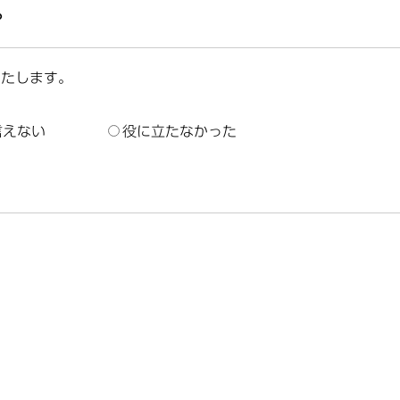
？
いたします。
言えない
役に立たなかった