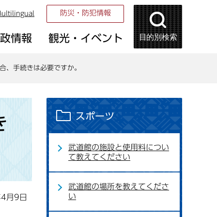
防災・防犯情報
ultilingual
目的別検索
市政情報
観光・イベント
合、手続きは必要ですか。
スポーツ
き
武道館の施設と使用料につい
て教えてください
武道館の場所を教えてくださ
い
年4月9日