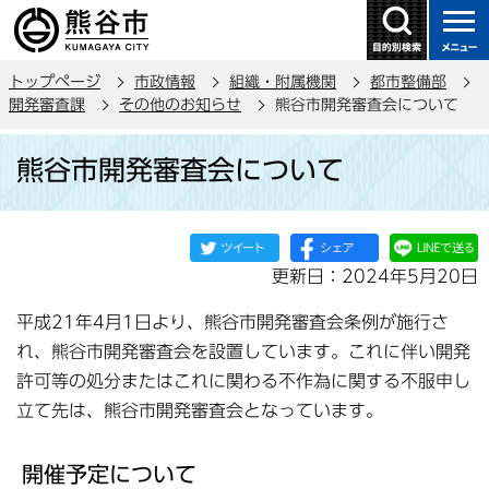
こ
の
ペ
トップページ
市政情報
組織・附属機関
都市整備部
ー
開発審査課
その他のお知らせ
熊谷市開発審査会について
ジ
本
の
熊谷市開発審査会について
文
先
こ
頭
こ
で
か
す
更新日：2024年5月20日
ら
平成21年4月1日より、熊谷市開発審査会条例が施行さ
れ、熊谷市開発審査会を設置しています。これに伴い開発
許可等の処分またはこれに関わる不作為に関する不服申し
立て先は、熊谷市開発審査会となっています。
開催予定について