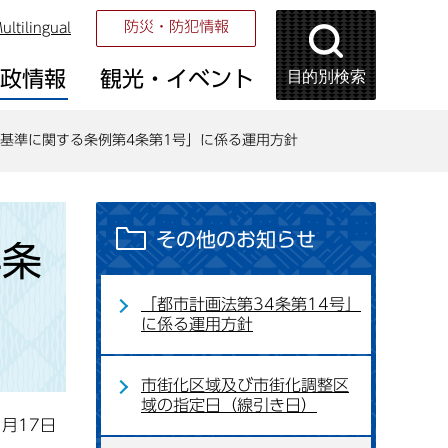
防災・防犯情報
ultilingual
目的別検索
市政情報
観光・イベント
基準に関する条例第4条第1号」に係る運用方針
その他のお知らせ
4条
「都市計画法第34条第14号」
に係る運用方針
市街化区域及び市街化調整区
域の指定日（線引き日）
1月17日