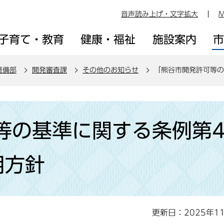
音声読み上げ・文字拡大
M
子育て・教育
健康・福祉
施設案内
整備部
開発審査課
その他のお知らせ
「熊谷市開発許可等の
等の基準に関する条例第
用方針
更新日：2025年1