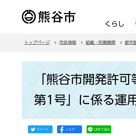
こ
の
ペ
くらし
ー
ジ
トップページ
市政情報
組織・附属機関
都市
の
先
頭
本
で
文
「熊谷市開発許可
す
こ
こ
第1号」に係る運
か
ら