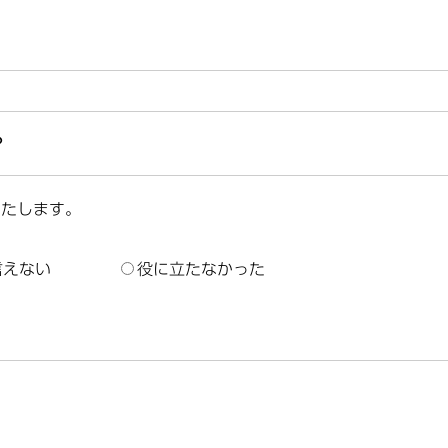
？
いたします。
言えない
役に立たなかった