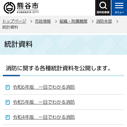
こ
の
ペ
トップページ
市政情報
組織・附属機関
消防本部
ー
統計資料
ジ
本
の
統計資料
文
先
こ
頭
こ
で
か
す
消防に関する各種統計資料を公開します。
ら
令和6年版 一目でわかる消防
令和5年版 一目でわかる消防
令和4年版 一目でわかる消防