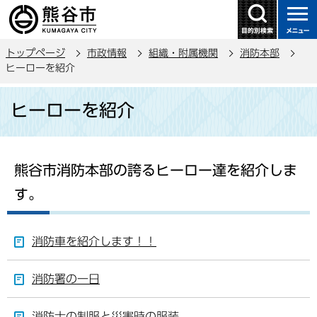
こ
の
ペ
トップページ
市政情報
組織・附属機関
消防本部
ー
ヒーローを紹介
ジ
本
の
ヒーローを紹介
文
先
こ
頭
こ
で
か
す
熊谷市消防本部の誇るヒーロー達を紹介しま
ら
す。
消防車を紹介します！！
消防署の一日
消防士の制服と災害時の服装