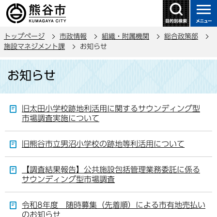
こ
の
ペ
トップページ
市政情報
組織・附属機関
総合政策部
ー
施設マネジメント課
お知らせ
ジ
本
の
お知らせ
文
先
こ
頭
こ
で
旧太田小学校跡地利活用に関するサウンディング型
か
す
市場調査実施について
ら
旧熊谷市立男沼小学校の跡地等利活用について
【調査結果報告】公共施設包括管理業務委託に係る
サウンディング型市場調査
令和8年度 随時募集（先着順）による市有地売払い
のお知らせ