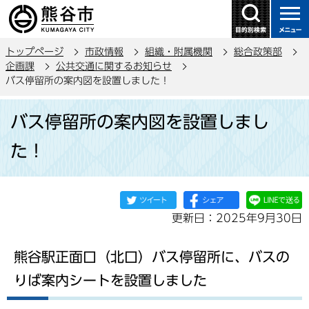
こ
の
ペ
トップページ
市政情報
組織・附属機関
総合政策部
ー
企画課
公共交通に関するお知らせ
ジ
バス停留所の案内図を設置しました！
の
本
先
バス停留所の案内図を設置しまし
文
頭
こ
で
た！
こ
す
か
ら
更新日：2025年9月30日
熊谷駅正面口（北口）バス停留所に、バスの
りば案内シートを設置しました