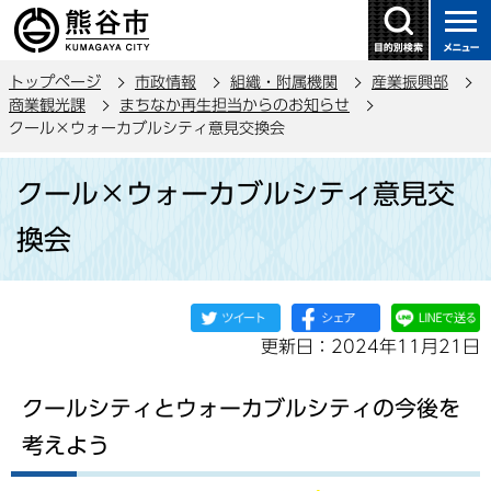
こ
の
ペ
トップページ
市政情報
組織・附属機関
産業振興部
ー
商業観光課
まちなか再生担当からのお知らせ
ジ
クール×ウォーカブルシティ意見交換会
の
本
先
クール×ウォーカブルシティ意見交
文
頭
こ
で
換会
こ
す
か
ら
更新日：2024年11月21日
クールシティとウォーカブルシティの今後を
考えよう