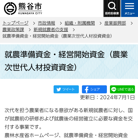
こ
の
ペ
トップページ
市政情報
組織・附属機関
産業振興部
ー
農業政策課
新規就農者の支援
ジ
就農準備資金・経営開始資金（農業次世代人材投資資金）
の
本
先
就農準備資金・経営開始資金（農業
文
頭
こ
で
次世代人材投資資金）
こ
す
か
ら
更新日：2024年7月1日
次代を担う農業者になる意欲がある新規就農者に対し、国
が就農前の研修および就農後の経営確立に必要な資金を交
付する事業です。
農林水産省ホームページ、就農準備資金・経営開始資金