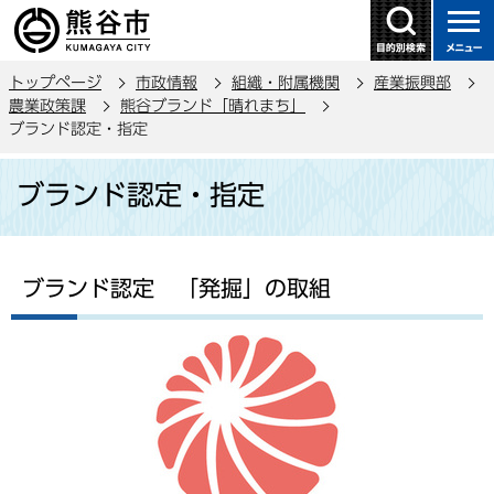
こ
の
ペ
トップページ
市政情報
組織・附属機関
産業振興部
ー
農業政策課
熊谷ブランド「晴れまち」
ジ
ブランド認定・指定
の
本
先
ブランド認定・指定
文
頭
こ
で
こ
す
か
ブランド認定 「発掘」の取組
ら