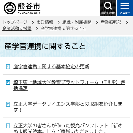
こ
の
ペ
トップページ
市政情報
組織・附属機関
産業振興部
ー
企業活動支援課
産学官連携に関すること
ジ
本
の
産学官連携に関すること
文
先
こ
頭
こ
で
産学官連携に関する基本協定の更新
か
す
ら
埼玉東上地域大学教育プラットフォーム（TJUP）包
括協定
立正大学データサイエンス学部との取組を紹介しま
す！
立正大学の皆さんが作った観光パンフレット「新め
ぬま観光読本。」をご寄贈いただきました。