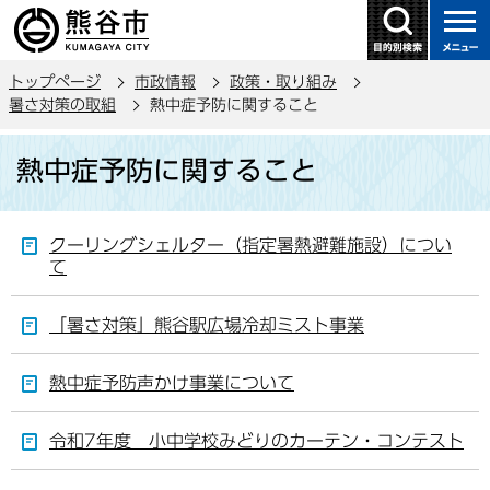
こ
の
ペ
トップページ
市政情報
政策・取り組み
ー
暑さ対策の取組
熱中症予防に関すること
ジ
本
の
熱中症予防に関すること
文
先
こ
頭
こ
で
クーリングシェルター（指定暑熱避難施設）につい
か
す
て
ら
「暑さ対策」熊谷駅広場冷却ミスト事業
熱中症予防声かけ事業について
令和7年度 小中学校みどりのカーテン・コンテスト