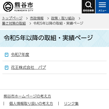
こ
の
ペ
トップページ
市政情報
政策・取り組み
ー
暑さ対策の取組
令和5年以降の取組・実績ページ
ジ
本
の
令和5年以降の取組・実績ページ
文
先
こ
頭
こ
で
令和7年度
か
す
ら
花王株式会社 バブ
熊谷市ホームページの考え方
個人情報取り扱いの考え方
リンク集