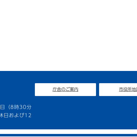
庁舎のご案内
市役所地
1
日（8時30分
休日および12