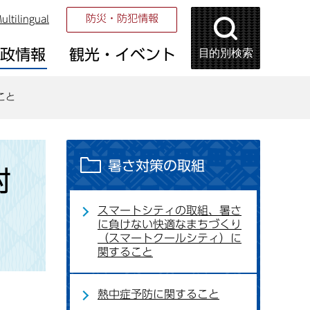
防災・防犯情報
ultilingual
目的別検索
市政情報
観光・イベント
こと
暑さ対策の取組
対
スマートシティの取組、暑さ
に負けない快適なまちづくり
（スマートクールシティ）に
関すること
熱中症予防に関すること