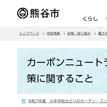
こ
の
ペ
くらし
ー
ジ
トップページ
市政情報
政策・取り組み
暑さ
の
先
頭
本
で
文
カーボンニュート
す
こ
こ
策に関すること
か
ら
令和7年度 小中学校みどりのカーテン・コ