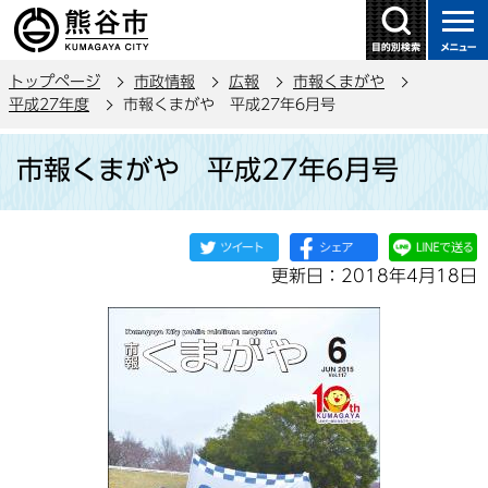
こ
の
ペ
トップページ
市政情報
広報
市報くまがや
ー
平成27年度
市報くまがや 平成27年6月号
ジ
本
の
市報くまがや 平成27年6月号
文
先
こ
頭
こ
で
か
す
更新日：2018年4月18日
ら