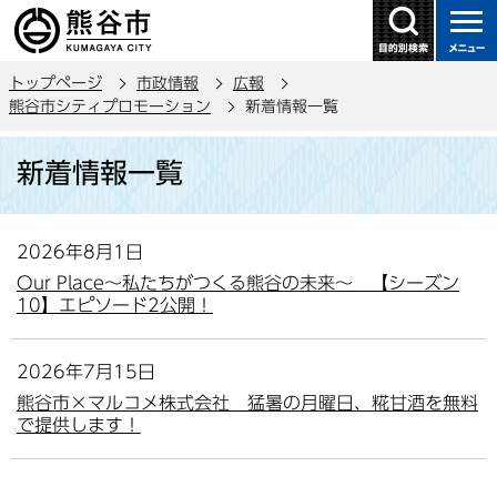
こ
の
ペ
トップページ
市政情報
広報
ー
熊谷市シティプロモーション
新着情報一覧
ジ
本
の
新着情報一覧
文
先
こ
頭
こ
で
2026年8月1日
か
す
Our Place～私たちがつくる熊谷の未来～ 【シーズン
ら
10】エピソード2公開！
2026年7月15日
熊谷市×マルコメ株式会社 猛暑の月曜日、糀甘酒を無料
で提供します！