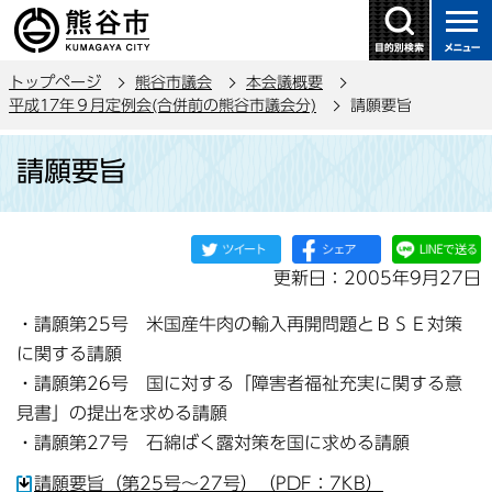
こ
の
ペ
トップページ
熊谷市議会
本会議概要
ー
平成17年９月定例会(合併前の熊谷市議会分)
請願要旨
ジ
本
の
請願要旨
文
先
こ
頭
こ
で
か
す
更新日：2005年9月27日
ら
・請願第25号 米国産牛肉の輸入再開問題とＢＳＥ対策
に関する請願
・請願第26号 国に対する「障害者福祉充実に関する意
見書」の提出を求める請願
・請願第27号 石綿ばく露対策を国に求める請願
請願要旨（第25号～27号）（PDF：7KB）