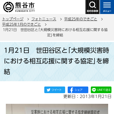
こ
の
ペ
トップページ
フォトニュース
平成25年のできごと
ー
平成25年1月のできごと
ジ
1月21日 世田谷区と｢大規模災害時における相互応援に関する協
の
定｣を締結
先
本
頭
1月21日 世田谷区と｢大規模災害時
文
で
こ
における相互応援に関する協定｣を締
す
こ
結
か
ら
更新日：2013年1月21日