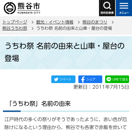
こ
の
ペ
トップページ
観光・イベント情報
熊谷のまつり
ー
熊谷うちわ祭
うちわ祭 名前の由来と山車・屋台の登場
ジ
本
の
うちわ祭 名前の由来と山車・屋台の
文
先
こ
頭
登場
こ
で
か
す
ら
更新日：2011年7月15日
「うちわ祭」名前の由来
江戸時代の多くの祭りがそうであったように、赤い色が厄
除けになるという理由から、熊谷でも各家で赤飯を炊いて