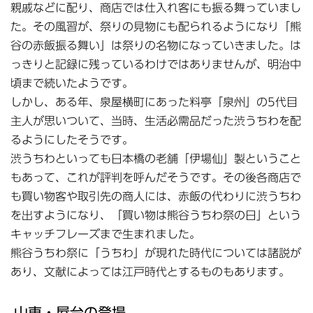
親戚などに配り、商店では仕入れ客にも振る舞っていまし
た。その風習が、祭りの見物にも配られるようになり「熊
谷の赤飯振る舞い」は祭りの名物になっていきました。は
っきりと記録に残っているわけではありませんが、明治中
頃まで続いたようです。
しかし、ある年、泉屋横町にあった料亭「泉州」の5代目
主人が思いついて、当時、生活必需品だった渋うちわを配
るようにしたそうです。
渋うちわといっても日本橋の老舗「伊場仙」製ということ
もあって、これが評判を呼んだそうです。その後各商店で
も買い物客や取引先の商人には、赤飯の代わりに渋うちわ
を出すようになり、「買い物は熊谷うちわ祭の日」という
キャッチフレーズまで生まれました。
熊谷うちわ祭に「うちわ」が現れた時代については諸説が
あり、文献によっては江戸時代とするものもあります。
山車・屋台の登場