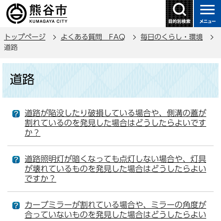
こ
の
ペ
トップページ
よくある質問 FAQ
毎日のくらし・環境
ー
道路
ジ
の
本
道路
先
文
頭
こ
で
こ
道路が陥没したり破損している場合や、側溝の蓋が
す
か
割れているのを発見した場合はどうしたらよいです
ら
か？
道路照明灯が暗くなっても点灯しない場合や、灯具
が壊れているものを発見した場合はどうしたらよい
ですか？
カーブミラーが割れている場合や、ミラーの角度が
合っていないものを発見した場合はどうしたらよい