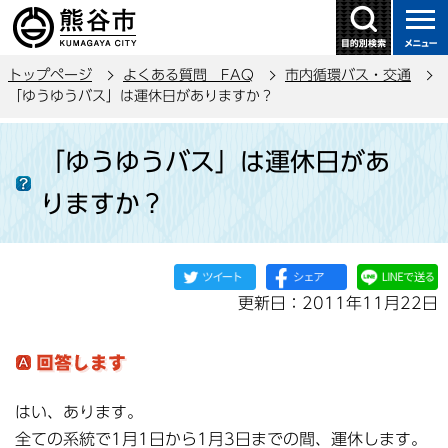
こ
の
ペ
トップページ
よくある質問 FAQ
市内循環バス・交通
ー
「ゆうゆうバス」は運休日がありますか？
ジ
本
の
「ゆうゆうバス」は運休日があ
文
先
こ
頭
りますか？
こ
で
か
す
ら
更新日：2011年11月22日
はい、あります。
全ての系統で1月1日から1月3日までの間、運休します。