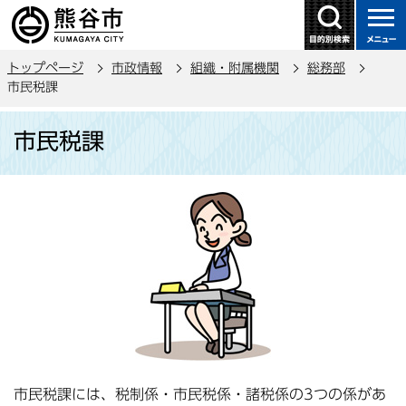
こ
の
ペ
トップページ
市政情報
組織・附属機関
総務部
ー
市民税課
ジ
本
の
市民税課
文
先
こ
頭
こ
で
か
す
ら
市民税課には、税制係・市民税係・諸税係の3つの係があ