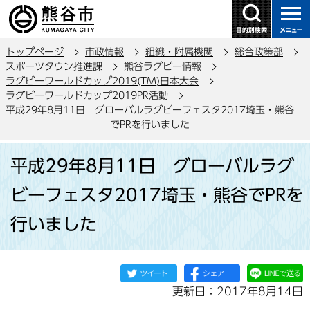
こ
の
ペ
トップページ
市政情報
組織・附属機関
総合政策部
ー
スポーツタウン推進課
熊谷ラグビー情報
ジ
ラグビーワールドカップ2019(TM)日本大会
の
ラグビーワールドカップ2019PR活動
平成29年8月11日 グローバルラグビーフェスタ2017埼玉・熊谷
先
でPRを行いました
頭
で
本
平成29年8月11日 グローバルラグ
す
文
こ
ビーフェスタ2017埼玉・熊谷でPRを
こ
行いました
か
ら
更新日：2017年8月14日