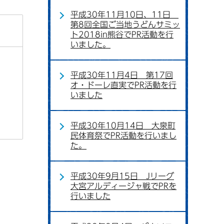
平成30年11月10日、11日
第8回全国ご当地うどんサミッ
ト2018in熊谷でPR活動を行
いました。
平成30年11月4日 第17回
オ・ドーレ直実でPR活動を行
いました
平成30年10月14日 大泉町
民体育祭でPR活動を行いまし
た。
平成30年9月15日 Jリーグ
大宮アルディージャ戦でPRを
行いました