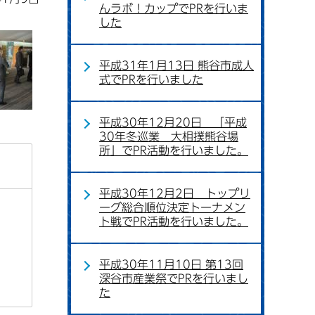
んラボ！カップでPRを行いま
した
平成31年1月13日 熊谷市成人
式でPRを行いました
平成30年12月20日 「平成
30年冬巡業 大相撲熊谷場
所」でPR活動を行いました。
平成30年12月2日 トップリ
ーグ総合順位決定トーナメン
ト戦でPR活動を行いました。
平成30年11月10日 第13回
深谷市産業祭でPRを行いまし
た