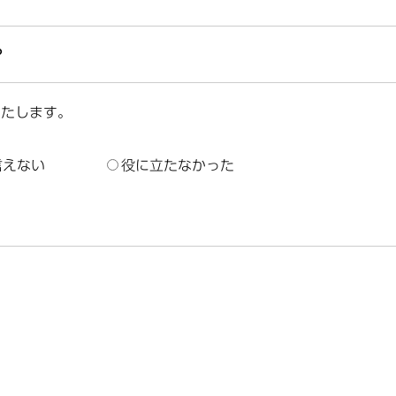
？
いたします。
言えない
役に立たなかった