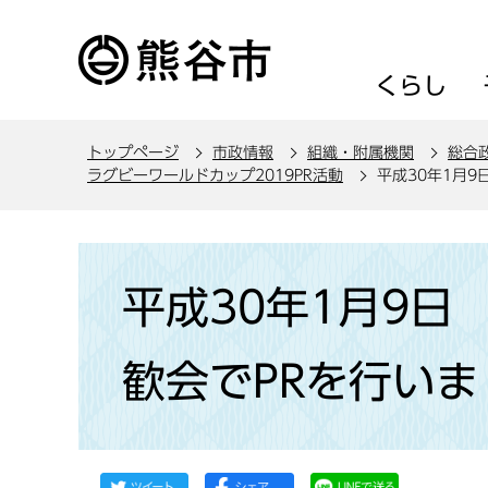
こ
の
ペ
くらし
ー
ジ
トップページ
市政情報
組織・附属機関
総合
の
ラグビーワールドカップ2019PR活動
平成30年1月
先
頭
で
本
す
文
平成30年1月9
こ
こ
歓会でPRを行いま
か
ら