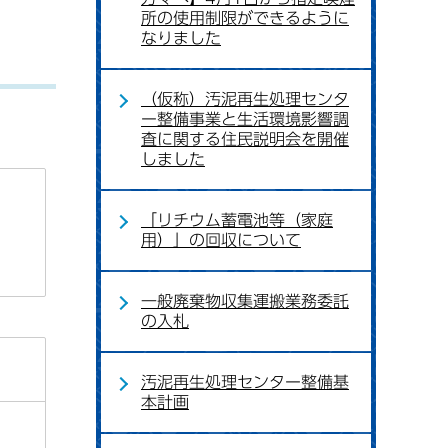
所の使用制限ができるように
なりました
（仮称）汚泥再生処理センタ
ー整備事業と生活環境影響調
査に関する住民説明会を開催
しました
「リチウム蓄電池等（家庭
用）」の回収について
一般廃棄物収集運搬業務委託
の入札
汚泥再生処理センター整備基
本計画