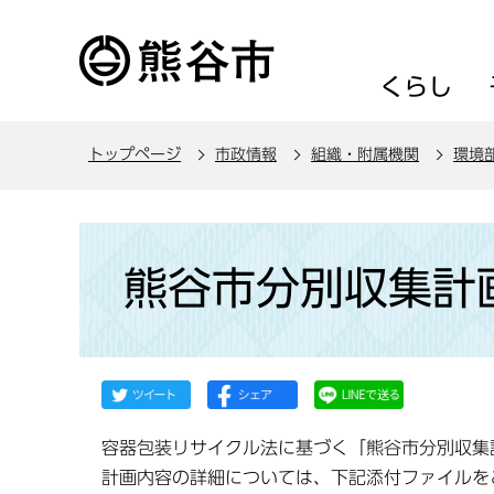
こ
の
ペ
くらし
ー
ジ
トップページ
市政情報
組織・附属機関
環境
の
先
頭
本
で
文
熊谷市分別収集計
す
こ
こ
か
ら
容器包装リサイクル法に基づく「熊谷市分別収集
計画内容の詳細については、下記添付ファイルを