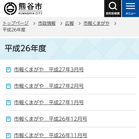
こ
の
ペ
トップページ
市政情報
広報
市報くまがや
ー
平成26年度
ジ
本
の
平成26年度
文
先
こ
頭
こ
で
市報くまがや 平成27年3月号
か
す
ら
市報くまがや 平成27年2月号
市報くまがや 平成27年1月号
市報くまがや 平成26年12月号
市報くまがや 平成26年11月号