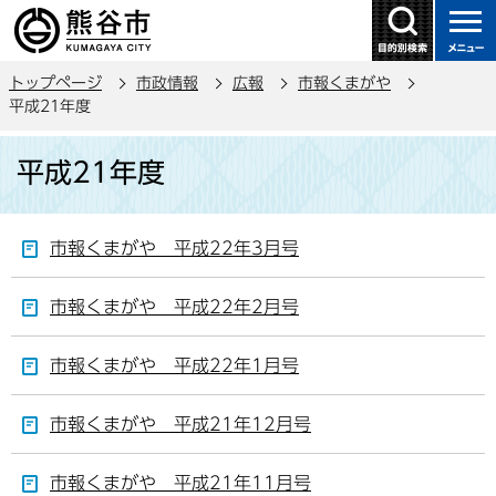
こ
の
ペ
トップページ
市政情報
広報
市報くまがや
ー
平成21年度
ジ
本
の
平成21年度
文
先
こ
頭
こ
で
市報くまがや 平成22年3月号
か
す
ら
市報くまがや 平成22年2月号
市報くまがや 平成22年1月号
市報くまがや 平成21年12月号
市報くまがや 平成21年11月号