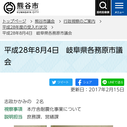
こ
の
ペ
トップページ
熊谷市議会
行政視察のご案内
ー
平成28年度の受入れ状況
ジ
平成28年8月4日 岐阜県各務原市議会
の
本
先
平成28年8月4日 岐阜県各務原市議
文
頭
こ
で
会
こ
す
か
ら
更新日：2017年2月15日
志政かかみの 2名
視察事項
本庁舎耐震化事業について
説明担当
庶務課、営繕課