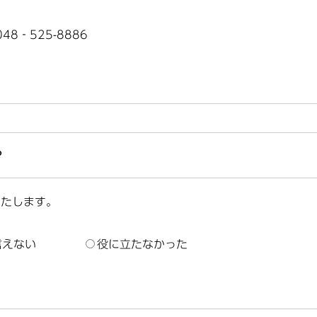
8‐525-8886
？
いたします。
言えない
役に立たなかった