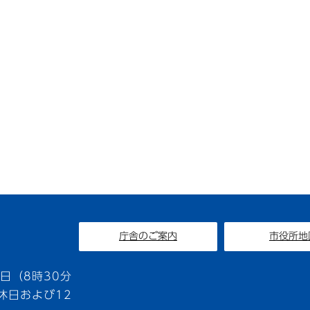
庁舎のご案内
市役所地
1
日（8時30分
休日および12