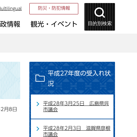
防災・防犯情報
ultilingual
目的別検索
市政情報
観光・イベント
平成27年度の受入れ状
況
平成28年3月25日 広島県呉
年2月8日
市議会
平成28年2月3日 滋賀県彦根
市議会