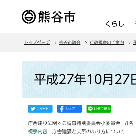
こ
の
ペ
くらし
ー
ジ
トップページ
熊谷市議会
行政視察のご案内
の
先
頭
本
で
文
平成27年10月2
す
こ
こ
か
ら
庁舎建設に関する調査特別委員会小委員会 8名
視察内容
庁舎建設と支所のあり方について