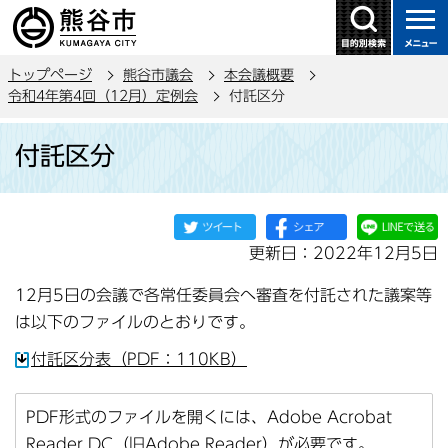
こ
の
ペ
トップページ
熊谷市議会
本会議概要
ー
令和4年第4回（12月）定例会
付託区分
ジ
本
の
付託区分
文
先
こ
頭
こ
で
か
す
更新日：2022年12月5日
ら
12月5日の会議で各常任委員会へ審査を付託された議案等
は以下のファイルのとおりです。
付託区分表（PDF：110KB）
PDF形式のファイルを開くには、Adobe Acrobat
Reader DC（旧Adobe Reader）が必要です。