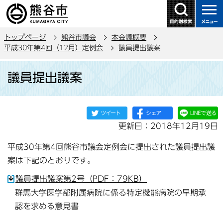
こ
の
ペ
トップページ
熊谷市議会
本会議概要
ー
平成30年第4回（12月）定例会
議員提出議案
ジ
本
の
議員提出議案
文
先
こ
頭
こ
で
か
す
更新日：2018年12月19日
ら
平成30年第4回熊谷市議会定例会に提出された議員提出議
案は下記のとおりです。
議員提出議案第2号（PDF：79KB）
群馬大学医学部附属病院に係る特定機能病院の早期承
認を求める意見書