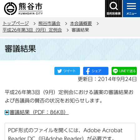
こ
の
ペ
トップページ
熊谷市議会
本会議概要
ー
平成26年第3回（9月）定例会
審議結果
ジ
本
の
審議結果
文
先
こ
頭
こ
で
か
す
更新日：2014年9月24日
ら
平成26年第3回（9月）定例会における議案の審議結果お
よび各議員の賛否の状況をお知らせします。
審議結果（PDF：86KB）
PDF形式のファイルを開くには、Adobe Acrobat
Reader DC（旧Adobe Reader）が必要です。