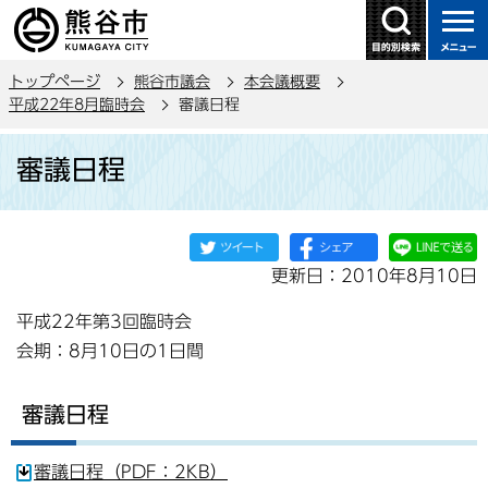
こ
の
ペ
トップページ
熊谷市議会
本会議概要
ー
平成22年8月臨時会
審議日程
ジ
本
の
審議日程
文
先
こ
頭
こ
で
か
す
更新日：2010年8月10日
ら
平成22年第3回臨時会
会期：8月10日の1日間
審議日程
審議日程（PDF：2KB）