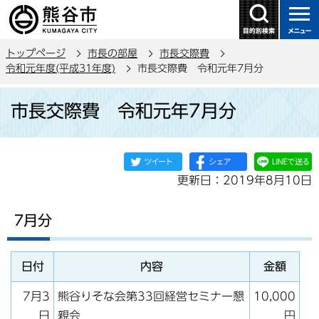
こ
の
ペ
トップページ
市長の部屋
市長交際費
ー
令和元年度(平成31年度)
市長交際費 令和元年7月分
ジ
本
の
市長交際費 令和元年7月分
文
先
こ
頭
こ
で
か
す
更新日：2019年8月10日
ら
7月分
日付
内容
金額
7月3
熊谷りそな会第33回経営セミナー懇
10,000
日
親会
円