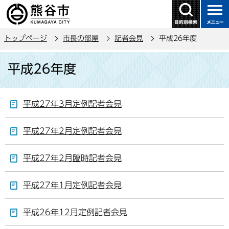
こ
の
ペ
トップページ
市長の部屋
記者会見
平成26年度
ー
ジ
本
平成26年度
の
文
先
こ
頭
こ
平成27年3月定例記者会見
で
か
す
ら
平成27年2月定例記者会見
平成27年2月臨時記者会見
平成27年1月定例記者会見
平成26年12月定例記者会見