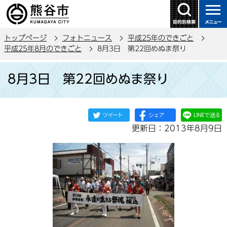
こ
の
ペ
トップページ
フォトニュース
平成25年のできごと
ー
平成25年8月のできごと
8月3日 第22回めぬま祭り
ジ
本
の
8月3日 第22回めぬま祭り
文
先
こ
頭
こ
で
か
す
更新日：2013年8月9日
ら